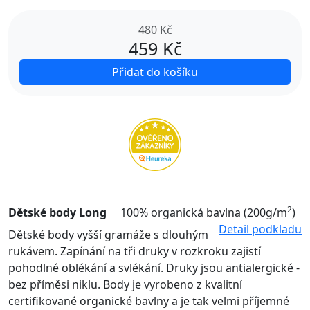
480 Kč
459
Kč
Přidat do košíku
2
Dětské body Long
100% organická bavlna (200g/m
)
Detail podkladu
Dětské body vyšší gramáže s dlouhým
rukávem. Zapínání na tři druky v rozkroku zajistí
pohodlné oblékání a svlékání. Druky jsou antialergické -
bez příměsi niklu. Body je vyrobeno z kvalitní
certifikované organické bavlny a je tak velmi příjemné