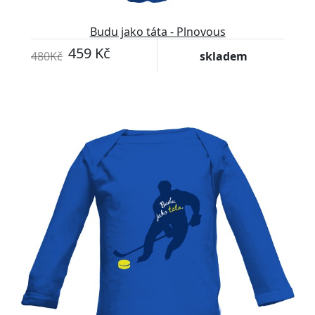
Budu jako táta - Plnovous
459 Kč
480Kč
skladem
-4%