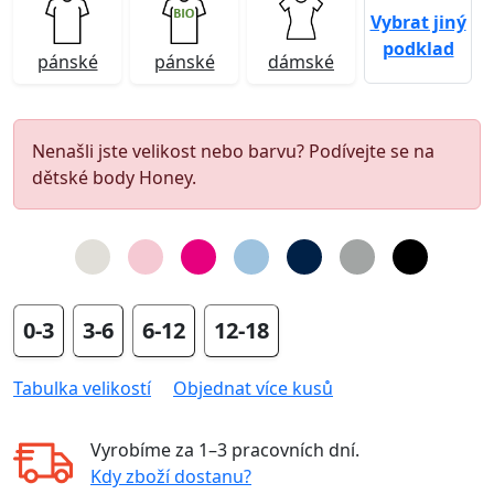
Vybrat jiný
podklad
pánské
pánské
dámské
Nenašli jste velikost nebo barvu? Podívejte se na
dětské body Honey.
0-3
3-6
6-12
12-18
Tabulka velikostí
Objednat více kusů
Vyrobíme za
1–3 pracovních dní
.
Kdy zboží dostanu?