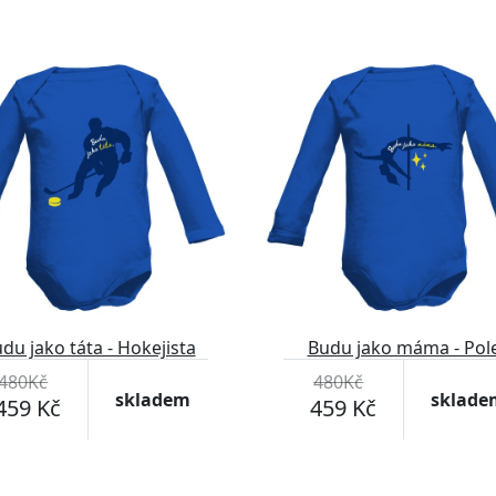
-4%
du jako táta - Hokejista
Budu jako máma - Pol
Dance
480Kč
480Kč
skladem
sklade
459 Kč
459 Kč