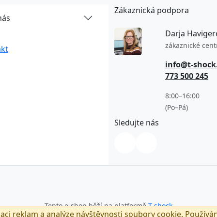
Zákaznická podpora
nás
Darja Haviger
zákaznické cen
kt
info@t-shock
773 500 245
8:00–16:00
(Po–Pá)
Sledujte nás
Tento e-shop běží na platformě
T-shock
zaci reklam a analýze návštěvnosti soubory cookie. Používá