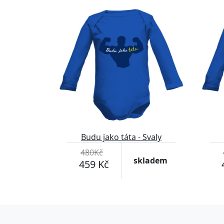
-4%
-4%
Budu jako táta - Svaly
480Kč
skladem
459 Kč