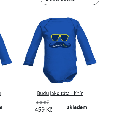
-4%
e
Budu jako táta - Knír
480Kč
m
skladem
459 Kč