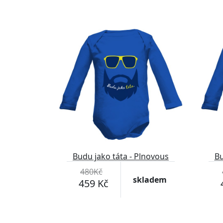
-4%
-4%
Budu jako táta - Plnovous
Bu
480Kč
skladem
459 Kč