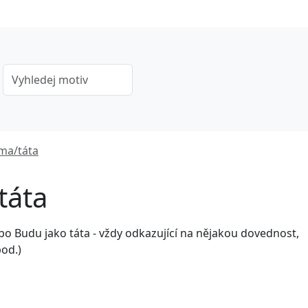
ma/táta
táta
 Budu jako táta - vždy odkazující na nějakou dovednost,
pod.)