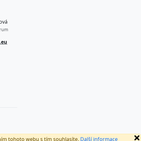
ová
trum
.eu
ním tohoto webu s tím souhlasíte.
Další informace