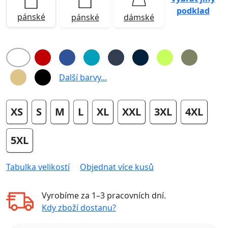
podklad
pánské
pánské
dámské
Další barvy...
XS
S
M
L
XL
XXL
3XL
4XL
5XL
Tabulka velikostí
Objednat více kusů
Vyrobíme za
1–3 pracovních dní
.
Kdy zboží dostanu?