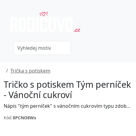
Trička s potiskem
Tričko s potiskem Tým perníček
- Vánoční cukroví
Nápis "tým perníček" s vánočním cukrovím typu zdobený perníček (gingerbread). Potisk vhodný na vánoční trika pro rodinné členy, kteří mají nejradši na Vánoce perníčky.
Kód
8PCNO8Ws