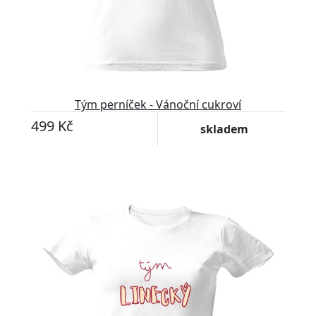
Tým perníček - Vánoční cukroví
499 Kč
skladem