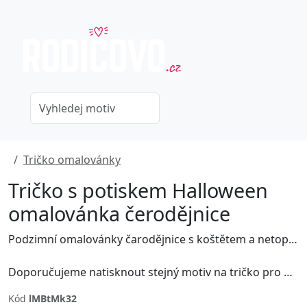
Tričko omalovánky
Tričko s potiskem Halloween
omalovánka čerodějnice
Podzimní omalovánky čarodějnice s koštětem a netopýry na motivy Halloween.
Doporučujeme natisknout stejný motiv na tričko pro dítě i pro dospělé a společně pak omalovánku vybravit barvami na textil.
Kód
lMBtMk32