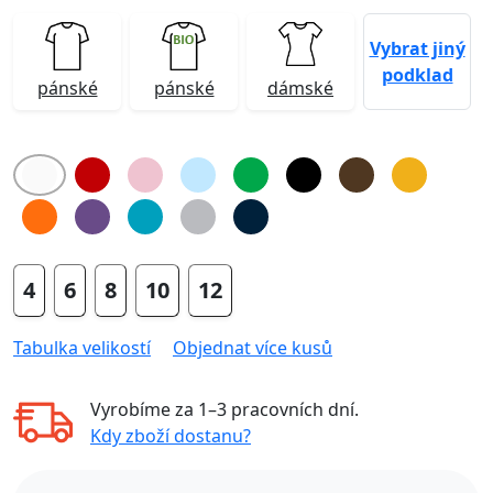
Vybrat jiný
podklad
pánské
pánské
dámské
4
6
8
10
12
Tabulka velikostí
Objednat více kusů
Vyrobíme za
1–3 pracovních dní
.
Kdy zboží dostanu?