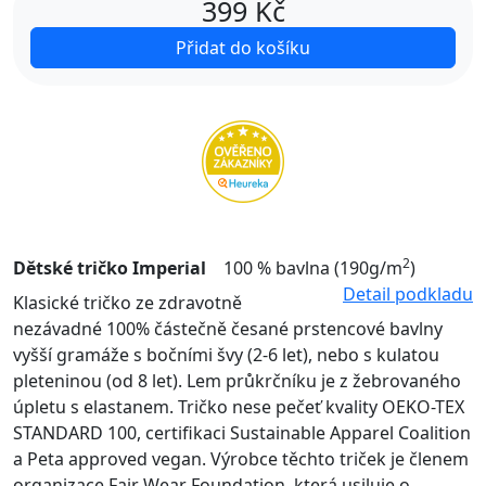
399
Kč
Přidat do košíku
2
Dětské tričko Imperial
100 % bavlna (190g/m
)
Detail podkladu
Klasické tričko ze zdravotně
nezávadné 100% částečně česané prstencové bavlny
vyšší gramáže s bočními švy (2-6 let), nebo s kulatou
pleteninou (od 8 let). Lem průkrčníku je z žebrovaného
úpletu s elastanem. Tričko nese pečeť kvality OEKO-TEX
STANDARD 100, certifikaci Sustainable Apparel Coalition
a Peta approved vegan. Výrobce těchto triček je členem
organizace Fair Wear Foundation, která usiluje o