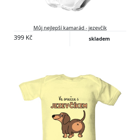
Můj nejlepší kamarád - jezevčík
399 Kč
skladem