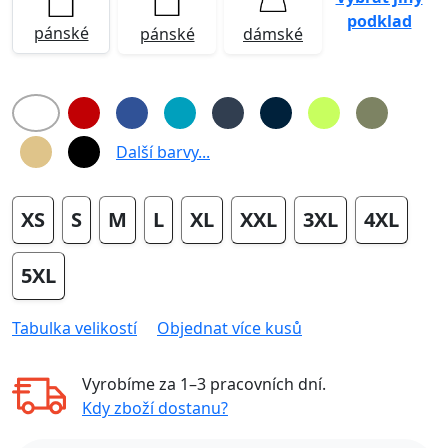
podklad
pánské
pánské
dámské
Další barvy...
XS
S
M
L
XL
XXL
3XL
4XL
5XL
Tabulka velikostí
Objednat více kusů
Vyrobíme za
1–3 pracovních dní
.
Kdy zboží dostanu?