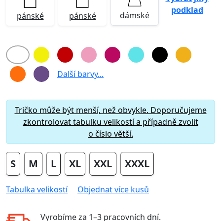
podklad
dámské
pánské
pánské
Další barvy...
Tričko může být menší, než obvykle. Doporučujeme
zkontrolovat tabulku velikostí a případně zvolit
o číslo větší.
S
M
L
XL
XXL
XXXL
Tabulka velikostí
Objednat více kusů
Vyrobíme za
1–3 pracovních dní
.