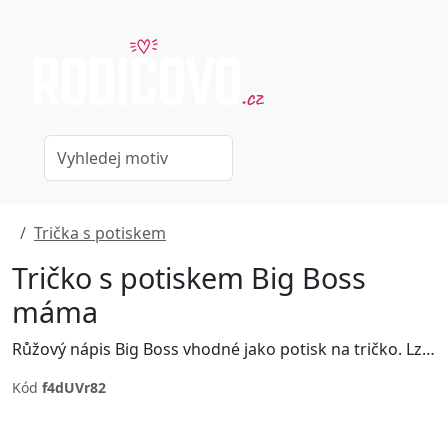
Trička s potiskem
Tričko s potiskem Big Boss
máma
Růžový nápis Big Boss vhodné jako potisk na tričko. Lze zakoupit jako set pro dítě a mámu jako big boss a mini boss.
Kód
f4dUVr82