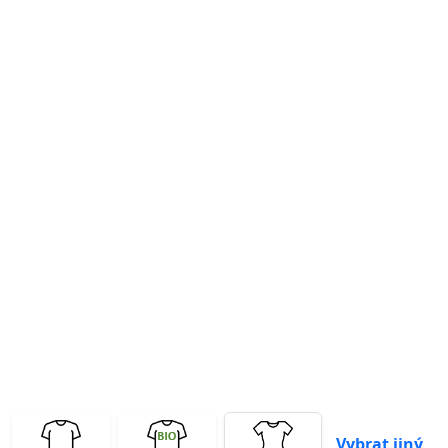
Previous
Next
Vybrat jiný