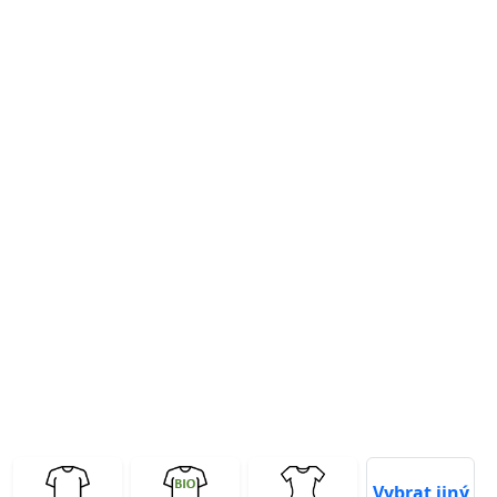
Previous
Next
Vybrat jiný