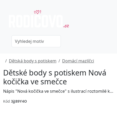
Dětská body s potiskem
Domácí mazlíčci
Dětské body s potiskem Nová
kočička ve smečce
Nápis "Nová kočička ve smečce" s ilustrací roztomilé kočičky. Potisk vhodný na dětské body či overal jako dárek k narození dítěte.
Kód
3jJ89Y4O