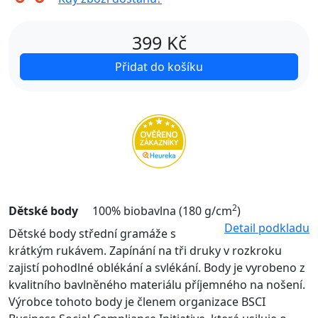
399
Kč
Přidat do košíku
2
Dětské body
100% biobavlna (180 g/cm
)
Detail podkladu
Dětské body střední gramáže s
krátkým rukávem. Zapínání na tři druky v rozkroku
zajistí pohodlné oblékání a svlékání. Body je vyrobeno z
kvalitního bavlněného materiálu příjemného na nošení.
Výrobce tohoto body je členem organizace BSCI