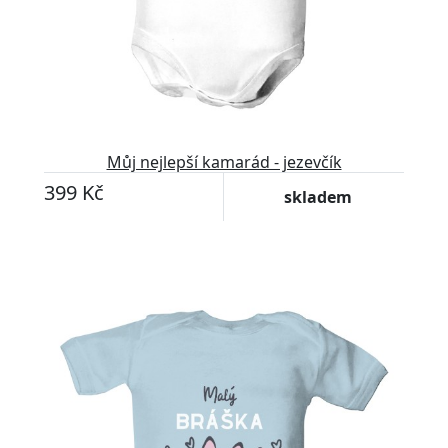
Můj nejlepší kamarád - jezevčík
399 Kč
skladem