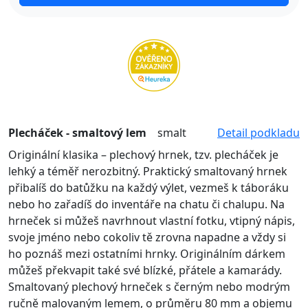
Plecháček - smaltový lem
smalt
Detail podkladu
Originální klasika – plechový hrnek, tzv. plecháček je
lehký a téměř nerozbitný. Praktický smaltovaný hrnek
přibalíš do batůžku na každý výlet, vezmeš k táboráku
nebo ho zařadíš do inventáře na chatu či chalupu. Na
hrneček si můžeš navrhnout vlastní fotku, vtipný nápis,
svoje jméno nebo cokoliv tě zrovna napadne a vždy si
ho poznáš mezi ostatními hrnky. Originálním dárkem
můžeš překvapit také své blízké, přátele a kamarády.
Smaltovaný plechový hrneček s černým nebo modrým
ručně malovaným lemem, o průměru 80 mm a objemu