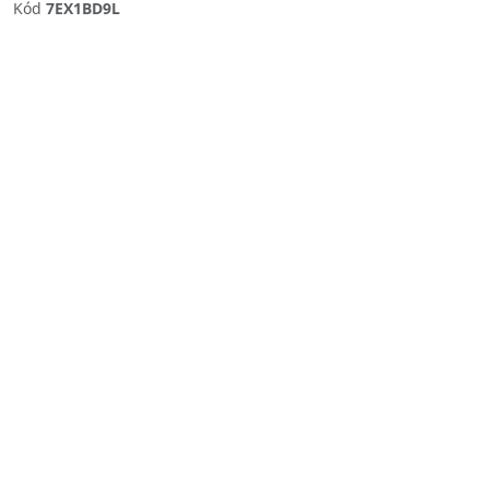
Kód
7EX1BD9L
Previous
Next