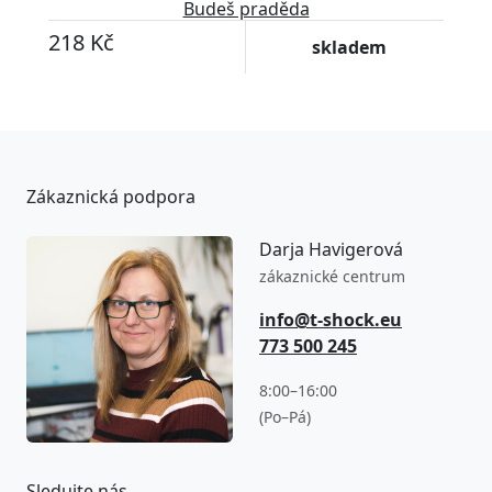
Budeš praděda
218 Kč
skladem
Zákaznická podpora
Darja Havigerová
zákaznické centrum
info@t-shock.eu
773 500 245
8:00–16:00
(Po–Pá)
Sledujte nás