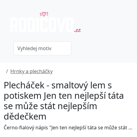
Hrnky a plecháčky
Plecháček - smaltový lem s
potiskem Jen ten nejlepší táta
se může stát nejlepším
dědečkem
Černo-fialový nápis "Jen ten nejlepší táta se může stát nejlepším dědečkem". Potisk vhodný na hrnky, trika nebo jiné dárkové předměty.