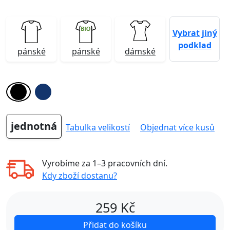
Vybrat jiný
podklad
pánské
pánské
dámské
jednotná
Tabulka velikostí
Objednat více kusů
Vyrobíme za
1–3 pracovních dní
.
Kdy zboží dostanu?
259
Kč
Přidat do košíku