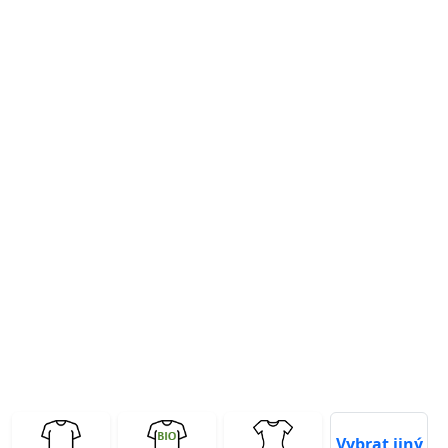
Previous
Next
Vybrat jiný