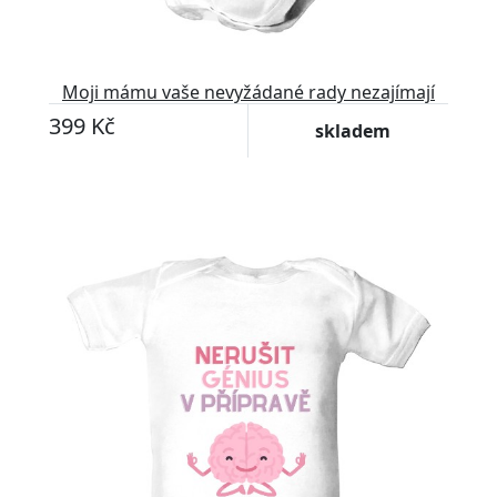
Moji mámu vaše nevyžádané rady nezajímají
399 Kč
skladem