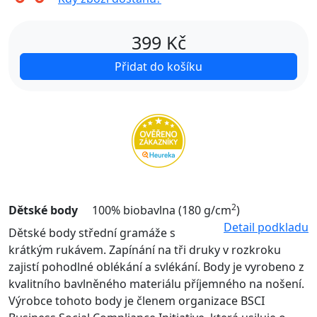
399
Kč
Přidat do košíku
2
Dětské body
100% biobavlna (180 g/cm
)
Detail podkladu
Dětské body střední gramáže s
krátkým rukávem. Zapínání na tři druky v rozkroku
zajistí pohodlné oblékání a svlékání. Body je vyrobeno z
kvalitního bavlněného materiálu příjemného na nošení.
Výrobce tohoto body je členem organizace BSCI