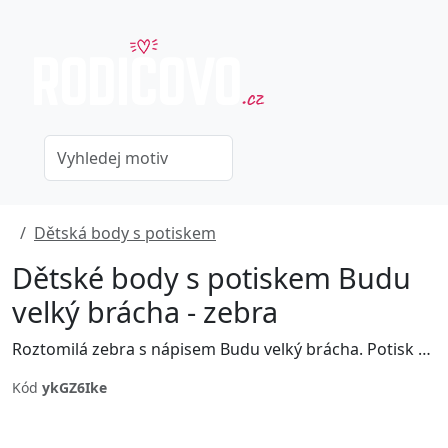
Dětská body s potiskem
Dětské body s potiskem Budu
velký brácha - zebra
Roztomilá zebra s nápisem Budu velký brácha. Potisk vhodný na body nebo na tričko pro děti, čekající malého sourozence.
Kód
ykGZ6Ike