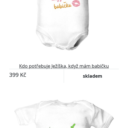
Kdo potřebuje Ježíška, když mám babičku
399 Kč
skladem