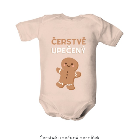
Čerstvě upečený perníček