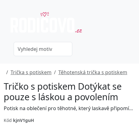
Trička s potiskem
Těhotenská trička s potiskem
Tričko s potiskem Dotýkat se
pouze s láskou a povolením
Potisk na oblečení pro těhotné, který laskavě připomíná lidem, aby se dotýkali bříška jen s povolením.
Kód
kjnV1guH