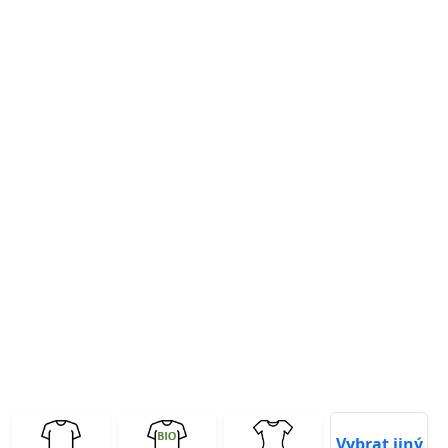
Previous
Next
Vybrat jiný