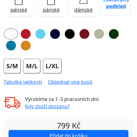
podklad
pánské
pánské
dámské
S/M
M/L
L/XL
Tabulka velikostí
Objednat více kusů
Vyrobíme za
1–3 pracovních dní
.
Kdy zboží dostanu?
799
Kč
Přidat do košíku